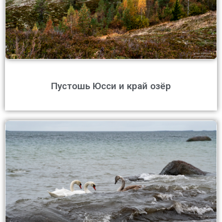
Пустошь Юсси и край озёр