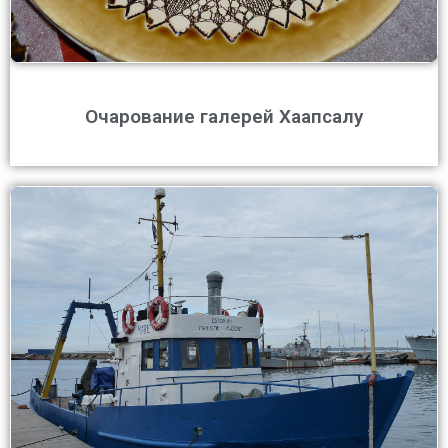
Очарование галерей Хаапсалу