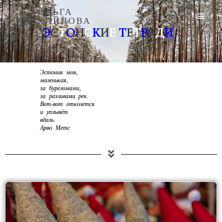
ОЛЬГА
МИХАЙЛОВА
Э
С
Т
О
Н
С
К
И
Е
Т
Е
Т
Р
А
Д
И
Эстония моя,
маленькая,
за буреломами,
за разливами рек.
Вот-вот отколется
и уплывёт
вдаль.
Арво Метс