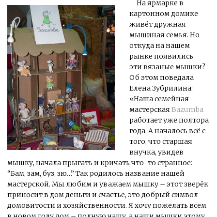
На ярмарке в
картонном домике
живёт дружная
мышиная семья. Но
откуда на нашем
рынке появились
эти вязаные мышки?
Об этом поведала
Елена Зубрилина:
«Наша семейная
мастерская
Bazumba
работает уже полтора
года. А началось всё с
того, что старшая
внучка, увидев
мышку, начала прыгать и кричать что-то странное:
“Бам, зам, буз, зю…” Так родилось название нашей
мастерской. Мы любим и уважаем мышку – этот зверёк
приносит в дом деньги и счастье, это добрый символ
домовитости и хозяйственности. Я хочу пожелать всем
в новом году дом – полную чашу, а наши мышки этому