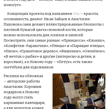
помогут».
Концепция проекта под названием
Ozu
– красота,
осознанность, диалог. Иван Зайцев и Анастасия
Пахомова сами делают иллюстрированные блокноты с
плотной бумагой цвета слоновой кости, которые
можно использовать для эскизов и записей.
Посмотрите, они самые разные: «Принцесса», «Ельник»,
«Конфетки-бараночки», «Птицы» и «Парящие птицы»,
«Пион», «Гранатовое дерево», «Вишенки», «Оленёнок»,
«В мечтах о рыбке» и другие (интересно и детям, и
взрослым), а к Новому году – «Петух», есть также
скетчбуки для художников.
Рисунки на обложках
– авторские работы
Анастасии. Хорошим
подарком к Новому
году могут стать
карманные календари,
а для рецептов хозяек