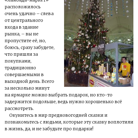
расположилось
очень удачно – слева
от центрального
входа в здание
рынка, – вы не
пропустите её, но,
боюсь, сразу забудете,
что пришли за
покупками,
традиционно
совершаемыми в
выходной день. Всего
за несколько минут
на ярмарке можно выбрать подарок, но кто-то
задержится подольше, ведь нужно хорошенько всё
рассмотреть.
Окунитесь в мир предновогодней сказки и
познакомьтесь с людьми, которые эту сказку воплотили
в жизнь, да, и не забудьте про подарки!