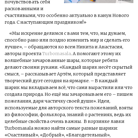
почувствовать себя
раскованными и
счастливыми, что особенно актуально в канун Нового
года. С наступающим праздником!»
«Мы искренне делимся с вами тем, что, мы думаем,
способно рано или поздно изменить мир и сделать его
лучше», – обращаются ко всем Никита и Анастасия,
авторы проекта
Turbomasala
. А помогают этому их
волшебные зачарованные шары, которые ребята
делают своими руками. «Каждый шарик несёт скрытый
смысл, – рассказывает Артём, который представляет
творческий дуэт сегодня на ярмарке. – В каждый
шарик мы вкладываем всё, что сами вырастили или что
создала природа. Но ещё мы зачаровываем его – пишем
пожелания, даря частичку своей души». Идеи,
используемые для авторского текста пожеланий, взяты
из философии, фольклора, знаний о растениях, ведь их
целебные свойства очень важны. В корзинке лавки
Turbomasala можно найти самые разные шарики:
«Счастливый», «Добрый», «Благодетельный»,