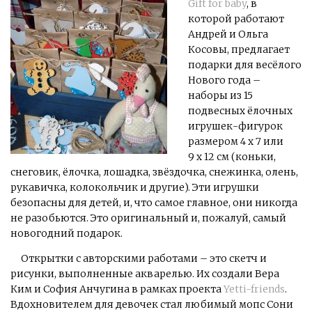
Gift for baby
, в
которой работают
Андрей и Ольга
Косовы, предлагает
подарки для весёлого
Нового года –
наборы из 15
подвесных ёлочных
игрушек-фигурок
размером 4 х 7 или
9 х 12 см (коньки,
снеговик, ёлочка, лошадка, звёздочка, снежинка, олень,
рукавичка, колокольчик и другие). Эти игрушки
безопасны для детей, и, что самое главное, они никогда
не разобьются. Это оригинальный и, пожалуй, самый
новогодний подарок.
Открытки с авторскими работами – это скетч и
рисунки, выполненные акварелью. Их создали Вера
Ким и София Анчугина в рамках проекта
Yetti-friends
.
Вдохновителем для девочек стал любимый мопс Сони