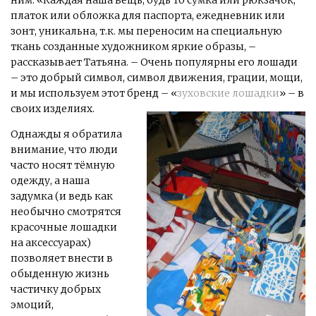
платок или обложка для паспорта, ежедневник или
зонт, уникальна, т.к. мы переносим на специальную
ткань созданные художником яркие образы, –
рассказывает Татьяна. – Очень популярны его лошади
– это добрый символ, символ движения, грации, мощи,
и мы используем этот бренд – «
зуховские лошадки
» – в
своих изделиях.
Однажды я обратила
внимание, что люди
часто носят тёмную
одежду, а наша
задумка (и ведь как
необычно смотрятся
красочные лошадки
на аксессуарах)
позволяет внести в
обыденную жизнь
частичку добрых
эмоций,