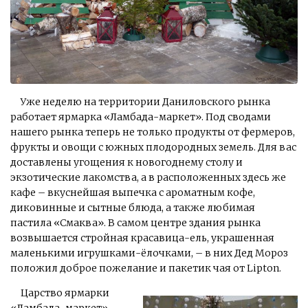
Уже неделю на территории Даниловского рынка
работает ярмарка «Ламбада-маркет». Под сводами
нашего рынка теперь не только продукты от фермеров,
фрукты и овощи с южных плодородных земель. Для вас
доставлены угощения к новогоднему столу и
экзотические лакомства, а в расположенных здесь же
кафе – вкуснейшая выпечка с ароматным кофе,
диковинные и сытные блюда, а также любимая
пастила «Смаква». В самом центре здания рынка
возвышается стройная красавица-ель, украшенная
маленькими игрушками-ёлочками, – в них Дед Мороз
положил доброе пожелание и пакетик чая от Lipton.
Царство ярмарки
«Ламбада-маркет»