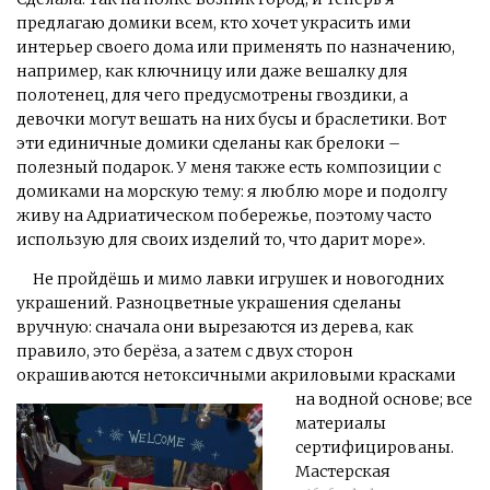
предлагаю домики всем, кто хочет украсить ими
интерьер своего дома или применять по назначению,
например, как ключницу или даже вешалку для
полотенец, для чего предусмотрены гвоздики, а
девочки могут вешать на них бусы и браслетики. Вот
эти единичные домики сделаны как брелоки –
полезный подарок. У меня также есть композиции с
домиками на морскую тему: я люблю море и подолгу
живу на Адриатическом побережье, поэтому часто
использую для своих изделий то, что дарит море».
Не пройдёшь и мимо лавки игрушек и новогодних
украшений. Разноцветные украшения сделаны
вручную: сначала они вырезаются из дерева, как
правило, это берёза, а затем с двух сторон
окрашиваются нетоксичными
акриловыми красками
на водной основе; все
материалы
сертифицированы.
Мастерская