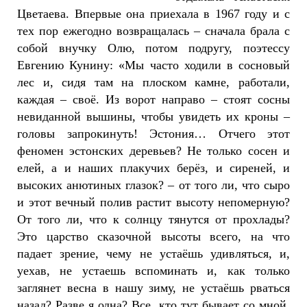
Цветаева. Впервые она приехала в 1967 году и с
тех пор ежегодно возвращалась – сначала брала с
собой внучку Олю, потом подругу, поэтессу
Евгению Кунину: «Мы часто ходили в сосновый
лес и, сидя там на плоском камне, работали,
каждая – своё. Из ворот направо – стоят сосны
невиданной вышины, чтобы увидеть их кроны –
головы запрокинуть! Эстония… Отчего этот
феномен эстонских деревьев? Не только сосен и
елей, а и наших плакучих берёз, и сиреней, и
высоких анютиных глазок? – от того ли, что сыро
и этот вечный полив растит высоту непомерную?
От того ли, что к солнцу тянутся от прохлады?
Это царство сказочной высоты всего, на что
падает зрение, чему не устаёшь удивляться, и,
уехав, не устаешь вспоминать и, как только
заглянет весна в нашу зиму, не устаёшь рваться
назад? Разве я одна? Все, кто тут бывает со мной,