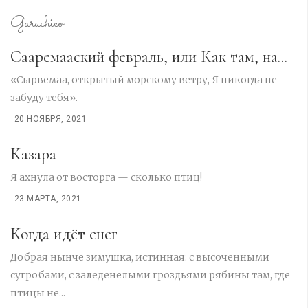
Garachico
Сааремааский февраль, или Как там, на...
«Сырвемаа, открытый морскому ветру, Я никогда не
забуду тебя».
20 НОЯБРЯ, 2021
Казара
Я ахнула от восторга — сколько птиц!
23 МАРТА, 2021
Когда идёт снег
Добрая нынче зимушка, истинная: с высоченными
сугробами, с заледенелыми гроздьями рябины там, где
птицы не...