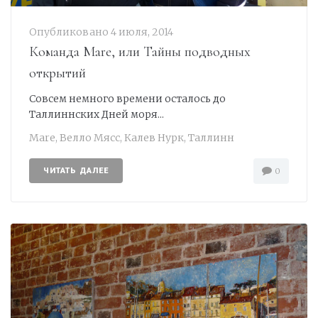
Опубликовано
4 июля, 2014
Команда Mare, или Тайны подводных
открытий
Совсем немного времени осталось до
Таллиннских Дней моря...
Mare
,
Велло Мясс
,
Калев Нурк
,
Таллинн
ЧИТАТЬ ДАЛЕЕ
0