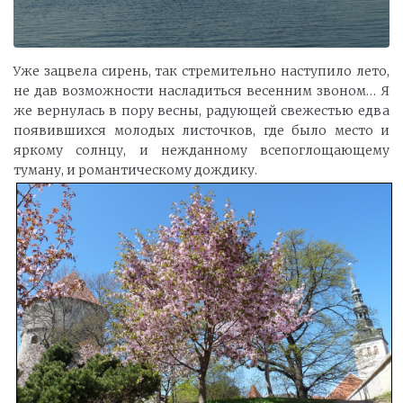
Уже зацвела сирень, так стремительно наступило лето,
не дав возможности насладиться весенним звоном… Я
же вернулась в пору весны, радующей свежестью едва
появившихся молодых листочков, где было место и
яркому солнцу, и нежданному всепоглощающему
туману, и романтическому дождику.