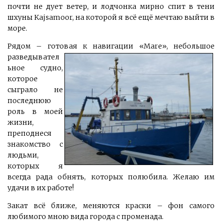
почти не дует ветер, и лодчонка мирно спит в тени
шхуны Kajsamoor, на которой я всё ещё мечтаю выйти в
море.
Рядом – готовая к навигации «Mare»,
небольшое
разведывател
ьное судно,
которое
сыграло не
последнюю
роль в моей
жизни,
преподнеся
знакомство с
людьми,
которых я
всегда рада обнять, которых полюбила. Желаю им
удачи в их работе!
Закат всё ближе, меняются краски – фон самого
любимого мною вида города с променада.