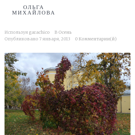
ОЛЬГА
МИХАЙЛОВА
Используя
garachico
В
Осень
Опубликовано
7 января, 2013
0 Комментарии(й)