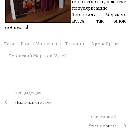
свою небольшую лепту в
популяризацию
Эстонского Морского
музея, так мною
любимого!
Теги:
Роман Маткевич
Таллинн
Урмас Дрезен
Эстонский Морской Музей
ПРЕДЫДУЩАЯ
«Балтийский вояж»
СЛЕДУЮЩИЙ
Ягала и привал