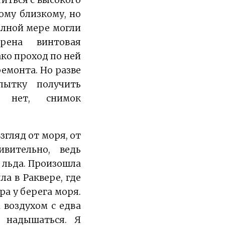
ому близкому, но
олной мере могли
трена винтовая
ко проход по ней
емонта. Но разве
пытку получить
, нет, снимок
згляд от моря, от
ивительно, ведь
 льда. Произошла
ла в Раквере, где
а у берега моря.
 воздухом с едва
 надышаться. Я