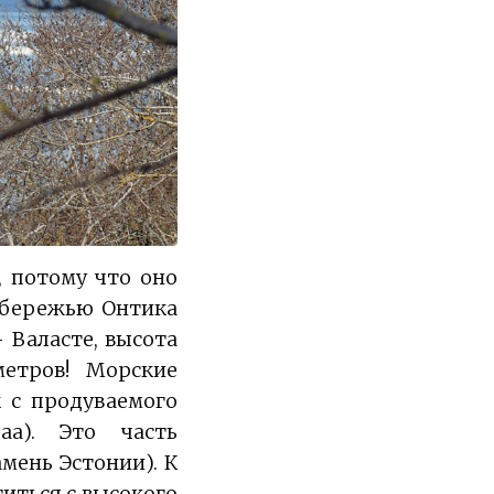
, потому что оно
обережью Онтика
 Валасте, высота
етров! Морские
 с продуваемого
aa). Это часть
мень Эстонии). К
иться с высокого