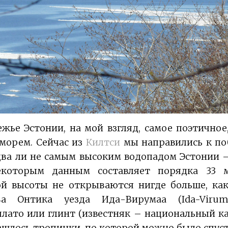
жье Эстонии, на мой взгляд, самое поэтичное
 морем. Сейчас из
Килтси
мы направились к п
ва ли не самым высоким водопадом Эстонии –
екоторым данным составляет порядка 33 м
ой высоты не открываются нигде больше, как
а Онтика уезда Ида-Вирумаа (Ida-Virum
плато или глинт (известняк – национальный ка
ашлось тропинки, по которой можно было спуст