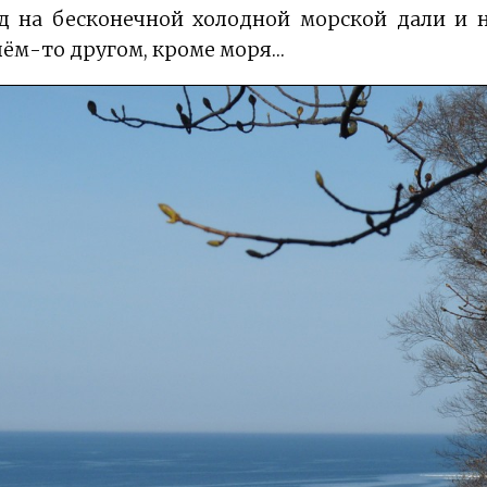
д на бесконечной холодной морской дали и н
 чём-то другом, кроме моря…