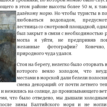
ющего в этом районе высоты более 50 м, к так
далёкому морю.
Но чтобы туристы в п
любоваться водопадом, предусмо
лестница со смотровой площадкой, одна
был закрыт в связи с необходимостью р
могла я уйти, не предприняв по
желанные фотографии? Конечно
природного чуда удался.
Стоя на берегу, нелегко было оторвать в
которого веяло холодом, что неуд
местами в морской дали белели полоски
смена декораций: от почти летнего теп
 и нежились на солнце, до пронизывающего ветр
емя, что было отведено, мы дышали холодным
 после зимы Балтийского моря и не могли