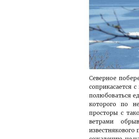
Северное побере
соприкасается с
полюбоваться ед
которого по н
просторы с так
ветрами обрыв
известнякового 
сожалению, не н