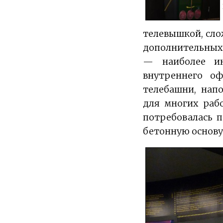
телевышкой, слож
дополнительных
— наиболее ин
внутреннего о
телебашни, нап
для многих раб
потребовалась п
бетонную основу