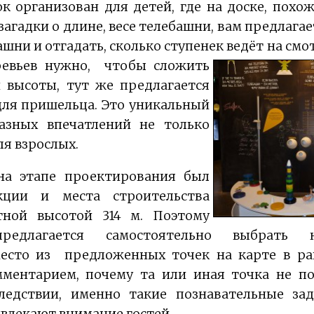
к организован для детей, где на доске, похо
агадки о длине, весе телебашни, вам предлага
ашни и отгадать, сколько ступенек ведёт на с
евьев нужно,
чтобы сложить
 высоты, тут же предлагается
ля пришельца. Это уникальный
азных впечатлений не только
ля взрослых.
а этапе проектирования был
кции и места строительства
ной высотой 314 м. Поэтому
предлагается самостоятельно выбрать 
место из предложенных точек на карте в ра
ментарием, почему та или иная точка не по
следствии, именно такие познавательные зад
ивлекают внимание гостей.