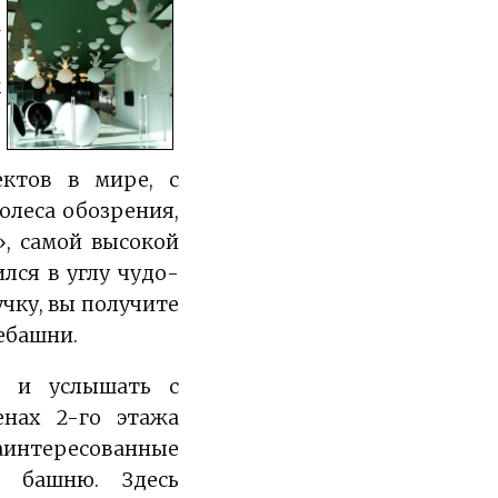
а
о
к
е
е
ектов в мире, с
олеса обозрения,
, самой высокой
лся в углу чудо-
учку, вы получите
лебашни.
ь и услышать с
нах 2-го этажа
аинтересованные
 башню. Здесь