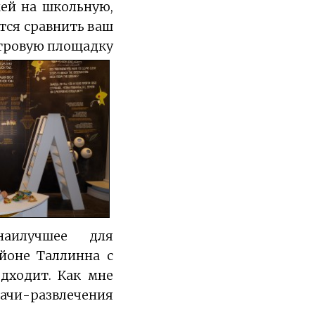
жей на школьную,
ется сравнить ваш
мотровую площадку
наилучшее для
йоне Таллинна с
дходит. Как мне
ачи-развлечения