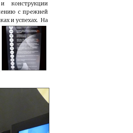
и конструкции
внению с прежней
ках и успехах.
На
е
о
м
а
,
и