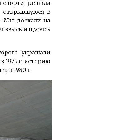
нспорте, решила
, открывшуюся в
я. Мы доехали на
дя ввысь и щурясь
торого украшали
 1975 г. историю
р в 1980 г.