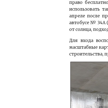
право бесплатн
использовать т
апреле после пр
автобусе № 34А (
от солнца, подхо
Для входа восп
масштабные карт
строительства, п