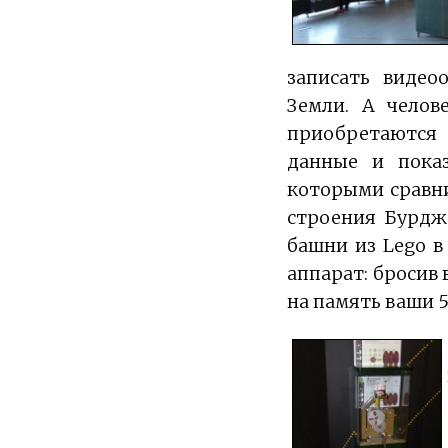
записать видео
Земли. А челов
приобретаются
данные и показ
которыми сравни
строения Бурдж
башни из Lego в
аппарат: бросив 
на память ваши 