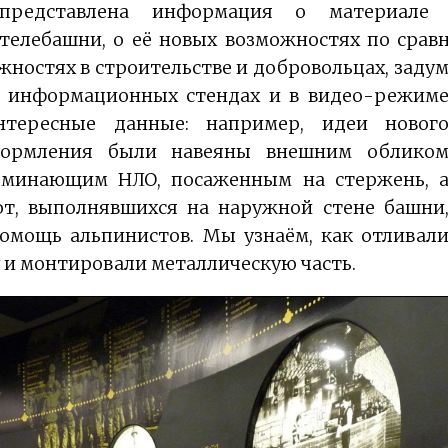
представлена информация о материале 
телебашни, о её новых возможностях по сра
ностях в строительстве и добровольцах, задум
 информационных стендах и в видео-режим
тересные данные: например, идеи новог
формления были навеяны внешним облико
оминающим НЛО, посаженным на стержень, 
от, выполнявшихся на наружной стене башни
омощь альпинистов. Мы узнаём, как отливал
 и монтировали металлическую часть.