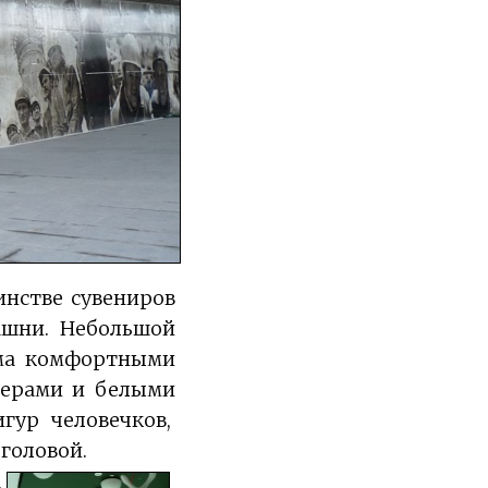
инстве сувениров
башни.
Небольшой
ьма комфортными
ерами и белыми
гур человечков,
 головой.
а