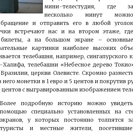
мини-телестудия, где з
несколько минут можн
обращение и отправить его в любой уголо
ечки встречают нас и на втором этаже, гд
 билеты, а на большом экране – основны
ательные картинки наиболее высоких объ
вается телебашня, например, сингапурского к
-Халифа, телебашни «Небесное дерево Токио»
 Бразилии, церкви Олевисте. Скромно размести
в него монетки в 1 евро и 5 центов и покрутив р
5 центов с выгравированным изображением те
Более подробную историю можно увидет
помощью специально установленных на сте
экранов, у которых постоянно толпятся з
туристы и местные жители, посетившие