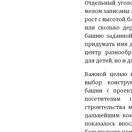
Отдельный уголо
мелом записаны з
рост с высотой б
или сколько дер
башню заданной
придумать имя д
центр разнообр
для детей, но и д
Важной целью н
выбор констру
башни с проект
посетителям 
строительства 
дальнейшим ком
показалось впо
больше всего пр