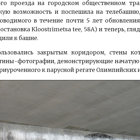
ого проезда на городском общественном тра
акую возможность и поспешила на телебашню
оводимого в течение почти 5 лет обновлени
остановка Kloostrimetsa tee, 58A) и теперь, гля
дили к башне.
ользовались закрытым коридором, стены ко
ины-фотографии, демонстрирующие начатую в
риуроченного к парусной регате Олимпийских иг