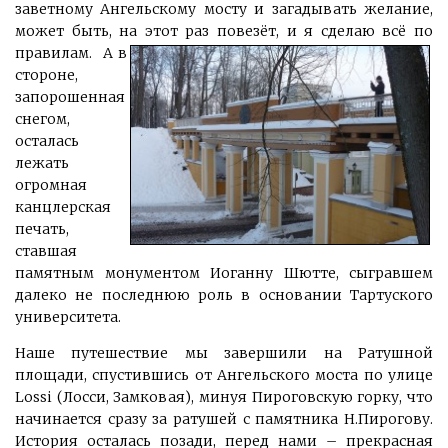
заветному Ангельскому мосту и загадывать желание,
может быть, на этот раз повезёт, и я сделаю всё по
правилам.
А
в
стороне,
запорошенная
снегом,
осталась
лежать
огромная
канцлерская
печать,
ставшая
памятным монументом Иоганну Шютте, сыгравшем
далеко не последнюю роль в основании Тартуского
университета.
Наше путешествие мы завершили на Ратушной
площади, спустившись от Ангельского моста по улице
Lossi (Лосси, Замковая), минуя Пироговскую горку, что
начинается сразу за ратушей с памятника Н.Пирогову.
История осталась позади, перед нами – прекрасная