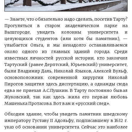
— Знаете, что обязательно надо сделать, посетив Тарту?
Прогуляться в старом академическом парке на
Вышгороде, увидеть колонны университета и
целующихся студентов (или хотя бы памятник), —
улыбается Ольга, и мы ненадолго останавливаемся
около одного из главных зданий города. Среди
известных личностей русской истории, кто закончил
Тартуский (ранее Дерптский, Юрьевский) университет,
были Владимир Даль, Николай Языков, Алексей Вульф,
основоположник современной хирургии Николай
Пирогов защитил здесь диссертацию, а однажды сюда
едва не приехал А.С.Пушкин. В Тарту постоянно бывал
Жуковский, так как здесь жила его первая любовь
Машенька Протасова. Вот вам и «русский след».
Обходим здание, чтобы увидеть памятник шведскому
императору Густаву II Адольфу, подписавшему в 1632 г.
указ об основании университета. Сейчас это наиболее