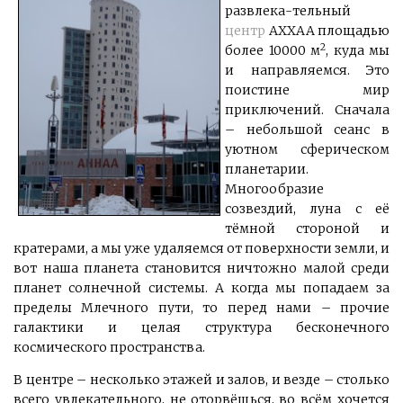
развлека-тельный
центр
АХХАА
площадью
2
более 10000 м
, куда мы
и направляемся. Это
поистине мир
приключений. Сначала
– небольшой сеанс в
уютном сферическом
планетарии.
Многообразие
созвездий, луна с её
тёмной стороной и
кратерами, а мы уже удаляемся от поверхности земли, и
вот наша планета становится ничтожно малой среди
планет солнечной системы. А когда мы попадаем за
пределы Млечного пути, то перед нами – прочие
галактики и целая структура бесконечного
космического пространства.
В центре – несколько этажей и залов, и везде – столько
всего увлекательного, не оторвёшься, во всём хочется