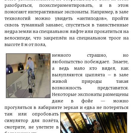
разобраться, поэкспериментировать, и в этом
помогают интерактивные экспонаты. Например, в зале
технологий можно увидеть «антиподов», пройти
сквозь туманный занавес, спуститься в таинственные
недра земли на специальном лифте или прокатиться на
велосипеде, что закреплён на специальном тросе на
высоте 8 м от пола,
немного страшно, но
любопытство побеждает. Знаете,
а ведь мало кто видел, как
вылупляются цыплята – в зале
живой природы такая
возможность представится.
Некоторые экспонаты размещены
даже в фойе — можно
прогуляться в лабиринте зеркал
и едва не потеряться
там или опробовать
симулятор для полёта,
смотрите, не улетите в