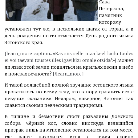
Яака
Петерсона,
памятник
которому
установлен тут же, в нескольких шагах от горки, а в
день рождения поэта отмечается День родного языка
Эстонского края.
[learn_more caption=»Kas siis selle maa keel laulu tuules
ei või taevani tõustes üles igavikku omale otsida?»]
Может
ли язык этой земли подняться на крыльях песни в небо
в поисках вечности?
[/learn_more]
И такой волшебной волной звучание эстонского языка
прокатилось по всему телу, что в пору сравнить его с
певучим сказанием. Недаром, наверное, Эстония так
славится своими певческими традициями.
В тишине и безмолвии стоят развалины Домского
собора. Чёрный кот, словно ниоткуда взявшийся
призрак, лишь на мгновение остановился на том месте,
где ранее находился вход с двумя словно