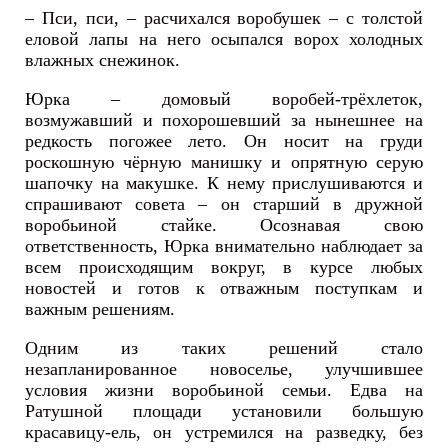
– Пси, пси, – расчихался воробушек – с толстой
еловой лапы на него осыпался ворох холодных
влажных снежинок.
Юрка – домовый воробей-трёхлеток,
возмужавший и похорошевший за нынешнее на
редкость погожее лето. Он носит на груди
роскошную чёрную манишку и опрятную серую
шапочку на макушке. К нему прислушиваются и
спрашивают совета – он старший в дружной
воробьиной стайке. Осознавая свою
ответственность, Юрка внимательно наблюдает за
всем происходящим вокруг, в курсе любых
новостей и готов к отважным поступкам и
важным решениям.
Одним из таких решений стало
незапланированное новоселье, улучшившее
условия жизни воробьиной семьи. Едва на
Ратушной площади установили большую
красавицу-ель, он устремился на разведку, без