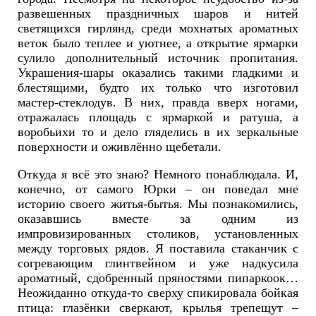
развешенных праздничных шаров и нитей
светящихся гирлянд, среди мохнатых ароматных
веток было теплее и уютнее, а открытие ярмарки
сулило дополнительный источник пропитания.
Украшения-шары оказались такими гладкими и
блестящими, будто их только что изготовил
мастер-стеклодув. В них, правда вверх ногами,
отражалась площадь с ярмаркой и ратуша, а
воробьихи то и дело гляделись в их зеркальные
поверхности и оживлённо щебетали.
Откуда я всё это знаю? Немного понаблюдала. И,
конечно, от самого Юрки – он поведал мне
историю своего житья-бытья. Мы познакомились,
оказавшись вместе за одним из
импровизированных столиков, установленных
между торговых рядов. Я поставила стаканчик с
согревающим глинтвейном и уже надкусила
ароматный, сдобренный пряностями пипаркоок…
Неожиданно откуда-то сверху спикировала бойкая
птица: глазёнки сверкают, крылья трепещут –