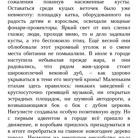
сожаления покинув насиженные кусты.
Оставаться среди куцых веточек было уже
невмоготу: площадку катка, оборудованного на
радость детям и взрослым, освещали мощные
фонари-прожекторы. Яркий свет от них слепил
глазки; люди, проходя мимо, то и дело задевали
кусты, а это беспокоило птиц. Ещё весной они
облюбовали этот укромный уголок и о смене
места обитания не помышляли. В июле в городе
наступила небывалая прежде жара, и они
радовались, что рядом жив-здоров стоит
широкоплечий вековой дуб, – как здорово
укрываться в тени его могучей кроны! Маленьким
птахам здесь нравилось: никаких заведений с
круглосуточно гремящей музыкой, ни открытых
эстрадных площадок, ни шумной автодороги, а
возвышающаяся бок о бок с дубом церковь
Нигулисте создавала особую позитивную ауру. Но
с первым адвентом в городе всё пришло в
движение, и воробьям пришлось призадуматься и
в итоге перебраться на главное новогоднее дерево
города. Несмотря на некоторое неудобство из-за