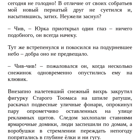
сегодня не голодно! В отличие от своих собратьев
мой новый пернатый друг не суетился и,
насытившись, затих. Неужели заснул?
– Чив, – Юрка приоткрыл один глаз – ничего
подобного, он всегда начеку.
Тут же встрепенулся и покосился на подурневшее
небо – добра оно не предвещало.
– Чив-чив! – пожаловался он, когда несколько
снежинок одновременно опустились ему на
клювик.
Внезапно налетевший снежный вихрь закрутил
фигурку Старого Тоомаса на шпиле ратуши,
раскачал подвесные уличные фонари, опрокинул
пару опрометчиво оставленных на улице
рекламных щитов. Следом захлопали ставнями
ярмарочные домики, люди заспешили по домам, а
воробушки в стремлении переждать непогоду
попрятались в глубине ёлки и ни гугу.