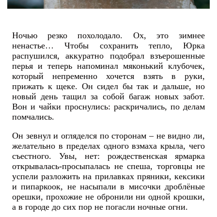
Ночью резко похолодало. Ох, это зимнее
ненастье… Чтобы сохранить тепло, Юрка
распушился, аккуратно подобрал взъерошенные
перья и теперь напоминал мяконький клубочек,
который непременно хочется взять в руки,
прижать к щеке. Он сидел бы так и дальше, но
новый день тащил за собой багаж новых забот.
Вон и чайки проснулись: раскричались, по делам
помчались.
Он зевнул и огляделся по сторонам – не видно ли,
желательно в пределах одного взмаха крыла, чего
съестного. Увы, нет: рождественская ярмарка
открывалась-просыпалась не спеша, торговцы не
успели разложить на прилавках пряники, кексики
и пипаркоок, не насыпали в мисочки дроблёные
орешки, прохожие не обронили ни одной крошки,
а в городе до сих пор не погасли ночные огни.