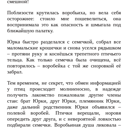
смешной!
Поблизости крутилась воробьиха, но вела себя
осторожнее: стоило мне пошевелиться, она
воспринимала это как опасность и шмыгала под
ближайшую палатку.
Юрка быстро разделался с семечкой, собрал все
маломальские крошечки и снова уселся рядышком
– протяни руку и коснёшься трепетного птичьего
тельца. Как только семечка была очищена, всё
повторилось – воробейка с той же сноровкой её
забрал.
Тем временем, не секрет, что обмен информацией
у птиц происходит молниеносно, в надежде
получить лакомство пожаловали другие члены
стаи: брат Юрки, друг Юрки, племянник Юрки,
даже дальний родственник Юрки объявился –
полевой воробей. Птички верещали, норовя
опередить друг друга, и с невероятной ловкостью
подбирали семечки. Воробьиная душа ликовала –