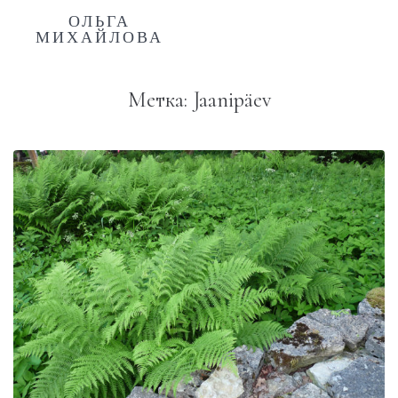
ОЛЬГА
МИХАЙЛОВА
Метка:
Jaanipäev