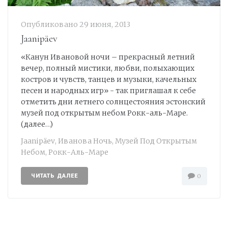
Опубликовано
29 июня, 2013
Jaanipäev
«Канун Ивановой ночи – прекрасный летний
вечер, полный мистики, любви, полыхающих
костров и чувств, танцев и музыки, качельных
песен и народных игр» - так приглашал к себе
отметить дни летнего солнцестояния эстонский
музей под открытым небом Рокк-аль-Маре.
(далее…)
Jaanipäev
,
Иванова Ночь
,
Музей Под Открытым
Небом
,
Рокк-Аль-Маре
ЧИТАТЬ ДАЛЕЕ
0