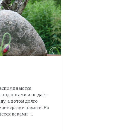
е вспоминаются
 под ногами и не даёт
оду, а потом долго
ает сразу в памяти. На
еся веками -...