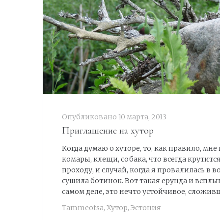
Опубликовано
10 марта, 2013
Приглашение на хутор
Когда думаю о хуторе, то, как правило, мн
комары, клещи, собака, что всегда крутится
проходу, и случай, когда я провалилась в в
сушила ботинок. Вот такая ерунда и всплыв
самом деле, это нечто устойчивое, сложивше
Tammeotsa
,
Хутор
,
Эстония