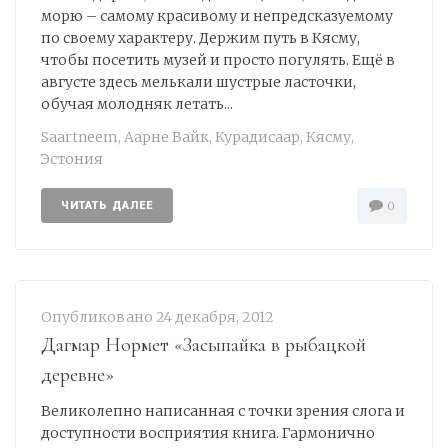
морю – самому красивому и непредсказуемому
по своему характеру. Держим путь в Кясму,
чтобы посетить музей и просто погулять. Ещё в
августе здесь мелькали шустрые ласточки,
обучая молодняк летать...
Saartneem
,
Аарне Вайк
,
Курадисаар
,
Кясму
,
Эстония
ЧИТАТЬ ДАЛЕЕ
0
Опубликовано
24 декабря, 2012
Дагмар Нормет «Засыпайка в рыбацкой
деревне»
Великолепно написанная с точки зрения слога и
доступности восприятия книга. Гармонично