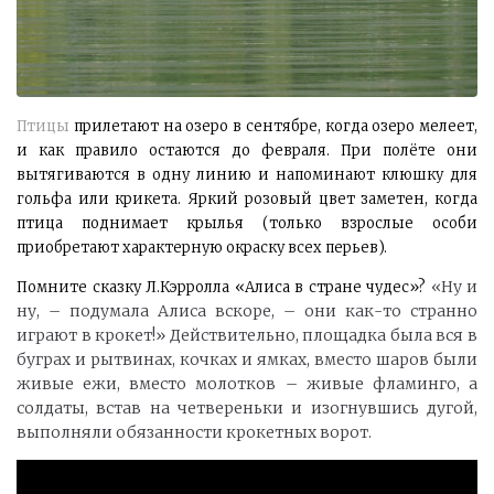
Птицы
прилетают на озеро в сентябре, когда озеро мелеет,
и как правило остаются до февраля.
При полёте они
вытягиваются в одну линию и напоминают клюшку для
гольфа или крикета.
Яркий розовый цвет заметен, когда
птица поднимает крылья (только взрослые особи
приобретают характерную окраску всех перьев).
«Ну и
Помните сказку Л.Кэрролла «Алиса в стране чудес»?
ну, – подумала Алиса вскоре, – они как-то странно
играют в крокет!» Действительно, площадка была вся в
буграх и рытвинах, кочках и ямках, вместо шаров были
живые ежи, вместо молотков – живые фламинго, а
солдаты, встав на четвереньки и изогнувшись дугой,
выполняли обязанности крокетных ворот.