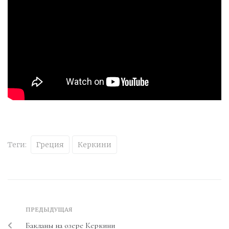
Теги:
Греция
Керкини
ПРЕДЫДУЩАЯ
Бакланы на озере Керкини