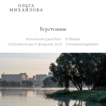
ОЛЬГА
МИХАЙЛОВА
Веретенник
Используя
garachico
В
Птицы
Опубликовано
6 февраля, 2021
0 Комментарии(й)