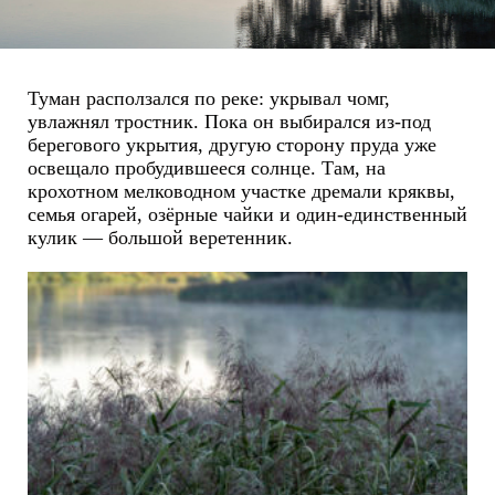
Туман расползался по реке: укрывал чомг,
увлажнял тростник. Пока он выбирался из-под
берегового укрытия, другую сторону пруда уже
освещало пробудившееся солнце. Там, на
крохотном мелководном участке дремали кряквы,
семья огарей, озёрные чайки и один-единственный
кулик — большой веретенник.