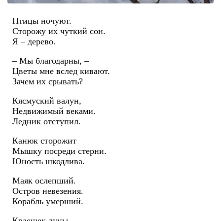
Птицы ночуют.
Сторожу их чуткий сон.
Я – дерево.
– Мы благодарны, –
Цветы мне вслед кивают.
Зачем их срывать?
Кясмуский валун,
Недвижимый веками.
Ледник отступил.
Канюк сторожит
Мышку посреди стерни.
Юность шкодлива.
Маяк ослепший.
Остров невезения.
Корабль умерший.
Краешек луны