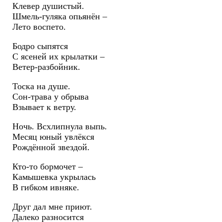
Клевер душистый.
Шмель-гуляка опьянён –
Лето воспето.
Бодро сыпятся
С ясеней их крылатки –
Ветер-разбойник.
Тоска на душе.
Сон-трава у обрыва
Взывает к ветру.
Ночь. Всхлипнула выпь.
Месяц юный увлёкся
Рождённой звездой.
Кто-то бормочет –
Камышевка укрылась
В гибком ивняке.
Друг дал мне приют.
Далеко разносится