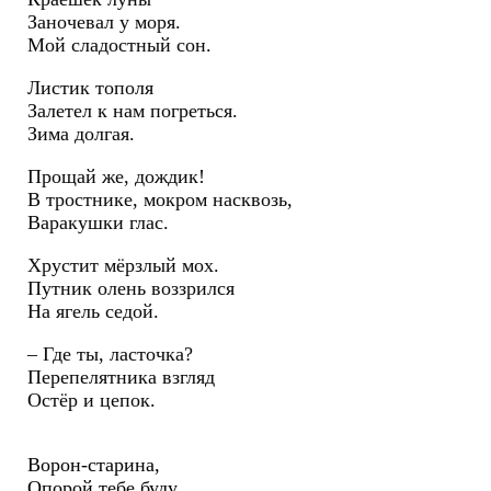
Заночевал у моря.
Мой сладостный сон.
Листик тополя
Залетел к нам погреться.
Зима долгая.
Прощай же, дождик!
В тростнике, мокром насквозь,
Варакушки глас.
Хрустит мёрзлый мох.
Путник олень воззрился
На ягель седой.
– Где ты, ласточка?
Перепелятника взгляд
Остёр и цепок.
Ворон-старина,
Опорой тебе буду.