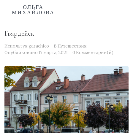
ОЛЬГА
МИХАЙЛОВА
Гвардейск
Используя
garachico
В
Путешествия
Опубликовано
17 марта, 2021
0 Комментарии(й)