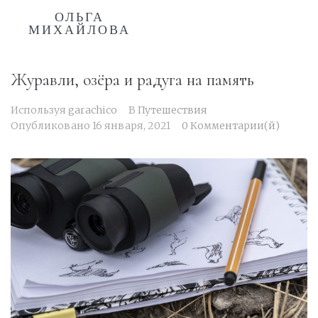
ОЛЬГА
МИХАЙЛОВА
Журавли, озёра и радуга на память
Используя
garachico
В
Путешествия
Опубликовано
16 января, 2021
0 Комментарии(й)