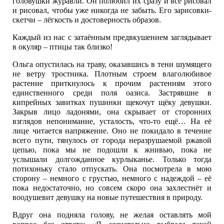
головушки журавли. Он полюбил их сразу и всё рисовал
и рисовал, чтобы уже никогда не забыть. Его зарисовки-
скетчи – лёгкость и достоверность образов.
Каждый из нас с затаённым предвкушением заглядывает
в окуляр – птицы так близко!
Ольга опустилась на траву, оказавшись в тени шумящего
не ветру тростника. Плотным строем влаголюбивое
растение приткнулось к прочим растениям этого
единственного среди поля оазиса. Застрявшие в
кипрейных завитках пушинки щекочут щёку девушки.
Закрыв лицо ладонями, она скрывает от сторонних
взглядов непонимание, усталость, что-то ещё… На её
лице читается напряжение. Оно не покидало в течение
всего пути, тянулось от города неразрушаемой ржавой
цепью, пока мы не подошли к жнивью, пока не
услышали долгожданное курлыканье. Только тогда
потихоньку стало отпускать. Она посмотрела в мою
сторону – немного с грустью, немного с надеждой – её
пока недостаточно, но совсем скоро она захлестнёт и
воодушевит девушку на новые путешествия в природу.
Вдруг она подняла голову, не желая оставлять мой