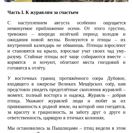
Часть I. К журавлям за счастьем
С наступлением августа особенно ощущается
неминуемое приближение осени. От этого грустно,
тревожно – впереди нелёгкий период холодов и
ожидания новой весны. Волнуются и птицы – их
внутренний календарь не обманешь. Птенцы взрослеют
и становятся на крыло, взрослые учат своих чад уму-
разуму. Стайные птицы всё чаще собираются вместе –
кормятся и ночуют, облетают места гнездовий и
готовятся к отлёту.
У восточных границ протяжённого озера Дубовое,
входящего в ожерелье Великих Мещёрских озёр, нам
предстояло увидеть предотлётные скопления журавлей –
момент, полный восторга и надежд. Журавль – добрая
птица. Уважают журавлей люди и любят за их
привязанность к родной земле, на которой они гнездятся,
за красоту и грациозность, за заботу друг о друге и
ответственность, царящую в птичьих колониях.
Мы остановились за Пышлицами – птиц видели в этом