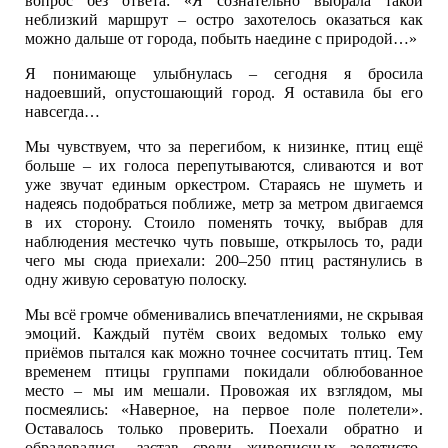
вопрос без ответа: «Я сознательно выбрала такой
неблизкий маршрут – остро захотелось оказаться как
можно дальше от города, побыть наедине с природой…»
Я понимающе улыбнулась – сегодня я бросила
надоевший, опустошающий город. Я оставила бы его
навсегда…
Мы чувствуем, что за перегибом, к низинке, птиц ещё
больше – их голоса перепутываются, сливаются и вот
уже звучат единым оркестром. Стараясь не шуметь и
надеясь подобраться поближе, метр за метром двигаемся
в их сторону. Стоило поменять точку, выбрав для
наблюдения местечко чуть повыше, открылось то, ради
чего мы сюда приехали: 200–250 птиц растянулись в
одну живую сероватую полоску.
Мы всё громче обменивались впечатлениями, не скрывая
эмоций. Каждый путём своих ведомых только ему
приёмов пытался как можно точнее сосчитать птиц. Тем
временем птицы группами покидали облюбованное
место – мы им мешали. Провожая их взглядом, мы
посмеялись: «Наверное, на первое поле полетели».
Оставалось только проверить. Поехали обратно и
обрадовались, застав среди живописных золотисто-