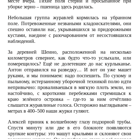
месте вчера. Тихие поля стерни и просыпанное при
уборке зерно – пшеница здесь родилась.
Небольшая группа журавлей кормилась на убранном
поле. Потревоженные незваными кладоискателями, они
спешно оставили нас, укрывавшихся за придорожными
кустами, наедине с разочарованием от несостоявшихся
наблюдений.
За деревней Шеино, расположенной на несколько
километров севернее, как будто что-то услыхали, или
померещилось? Ещё не долетевшее до нас курлыканье.
Антон отправился на разведку… И вот он уже машет
руками, и мы понимаем: надо поспешить. По сухому и
пыльному, истерзанному уборочной техникой полю идти
непривычно: проваливаешься в мягкую плоть земли, но
настойчиво, с короткими перебежками стремишься к
краю зелёного островка – где-то за ним отчётливо
слышатся журавлиные голоса. Осторожно выглядываем –
метрах в 400–500 наши журки гуляют.
Алексей приник к волшебному глазу подзорной трубы.
Спустя минуту или две в его блокноте появляются
хрупкие контуры: это машут крыльями и склоняют свои