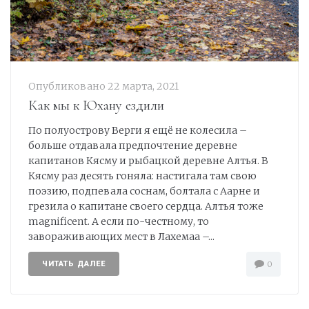
Опубликовано
22 марта, 2021
Как мы к Юхану ездили
По полуострову Верги я ещё не колесила –
больше отдавала предпочтение деревне
капитанов Кясму и рыбацкой деревне Алтья. В
Кясму раз десять гоняла: настигала там свою
поэзию, подпевала соснам, болтала с Аарне и
грезила о капитане своего сердца. Алтья тоже
magnificent. А если по-честному, то
завораживающих мест в Лахемаа –...
ЧИТАТЬ ДАЛЕЕ
0