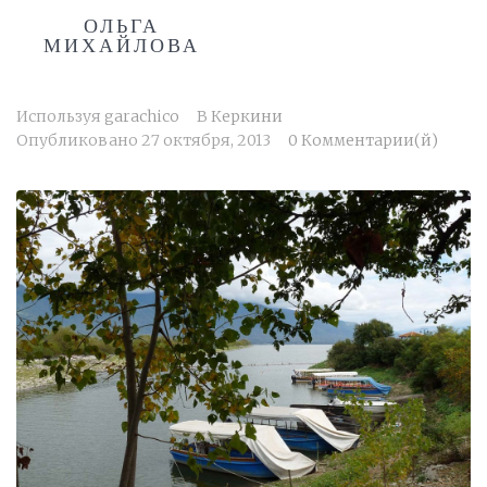
ОЛЬГА
МИХАЙЛОВА
Используя
garachico
В
Керкини
Опубликовано
27 октября, 2013
0 Комментарии(й)