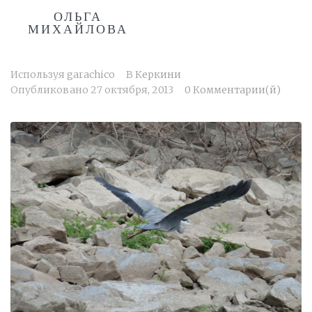
ОЛЬГА
МИХАЙЛОВА
Используя
garachico
В
Керкини
Опубликовано
27 октября, 2013
0 Комментарии(й)