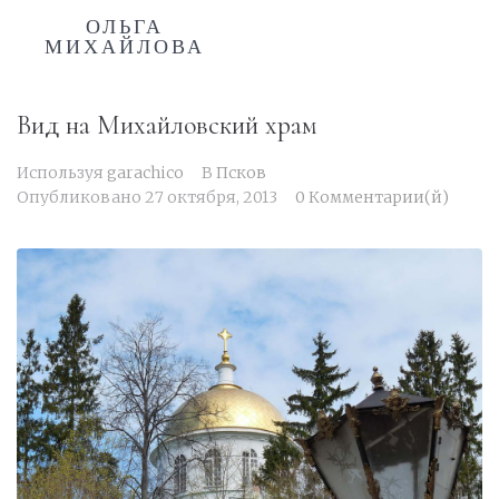
ОЛЬГА
МИХАЙЛОВА
Вид на Михайловский храм
Используя
garachico
В
Псков
Опубликовано
27 октября, 2013
0 Комментарии(й)