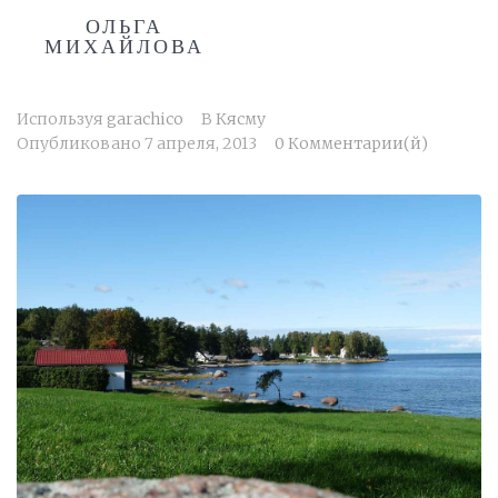
ОЛЬГА
МИХАЙЛОВА
Используя
garachico
В
Кясму
Опубликовано
7 апреля, 2013
0 Комментарии(й)