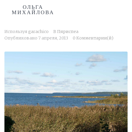
ОЛЬГА
МИХАЙЛОВА
Используя
garachico
В
Пяриспеа
Опубликовано
7 апреля, 2013
0 Комментарии(й)