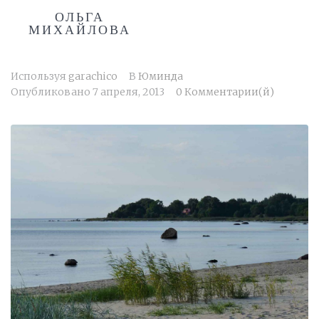
ОЛЬГА
МИХАЙЛОВА
Используя
garachico
В
Юминда
Опубликовано
7 апреля, 2013
0 Комментарии(й)