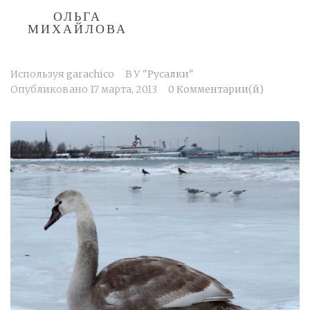
ОЛЬГА
МИХАЙЛОВА
Используя
garachico
В
У "Русалки"
Опубликовано
17 марта, 2013
0 Комментарии(й)