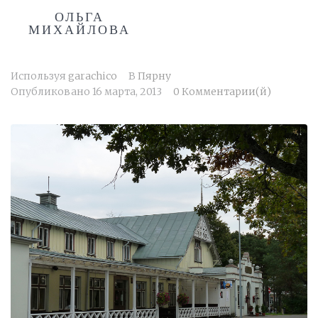
ОЛЬГА
МИХАЙЛОВА
Используя
garachico
В
Пярну
Опубликовано
16 марта, 2013
0 Комментарии(й)