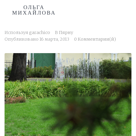
ОЛЬГА
МИХАЙЛОВА
Используя
garachico
В
Пярну
Опубликовано
16 марта, 2013
0 Комментарии(й)