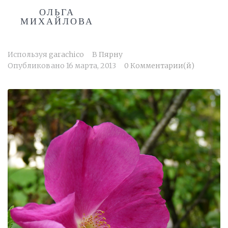
ОЛЬГА
МИХАЙЛОВА
Используя
garachico
В
Пярну
Опубликовано
16 марта, 2013
0 Комментарии(й)