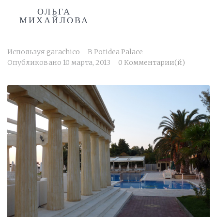
ОЛЬГА
МИХАЙЛОВА
Используя
garachico
В
Potidea Palace
Опубликовано
10 марта, 2013
0 Комментарии(й)