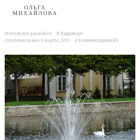
ОЛЬГА
МИХАЙЛОВА
Используя
garachico
В
Кадриорг
Опубликовано
9 марта, 2013
0 Комментарии(й)