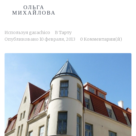
ОЛЬГА
МИХАЙЛОВА
Используя
garachico
В
Тарту
Опубликовано
10 февраля, 2013
0 Комментарии(й)