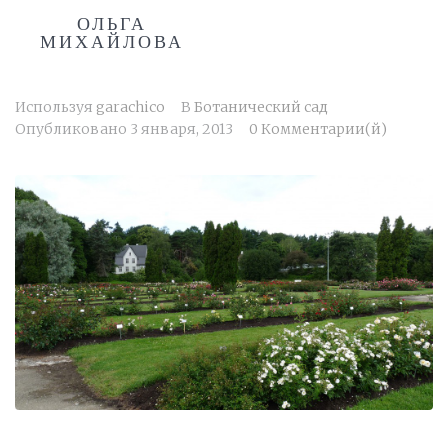
ОЛЬГА
МИХАЙЛОВА
Используя
garachico
В
Ботанический сад
Опубликовано
3 января, 2013
0 Комментарии(й)