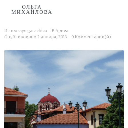
ОЛЬГА
МИХАЙЛОВА
Используя
garachico
В
Арнеа
Опубликовано
2 января, 2013
0 Комментарии(й)