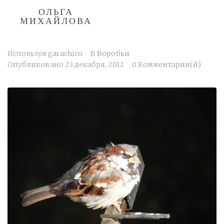
ОЛЬГА
МИХАЙЛОВА
Используя
garachico
В
Воробьи
Опубликовано
23 декабря, 2012
0 Комментарии(й)