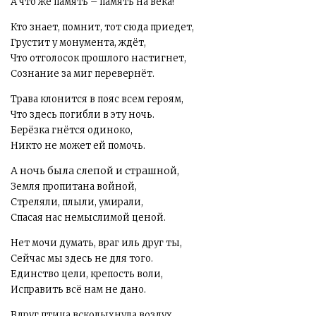
А что же память – память на века!
Кто знает, помнит, тот сюда приедет,
Грустит у монумента, ждёт,
Что отголосок прошлого настигнет,
Сознание за миг перевернёт.
Трава клонится в пояс всем героям,
Что здесь погибли в эту ночь.
Берёзка гнётся одиноко,
Никто не может ей помочь.
А ночь была слепой и страшной,
Земля пропитана войной,
Стреляли, плыли, умирали,
Спасая нас немыслимой ценой.
Нет мочи думать, враг иль друг ты,
Сейчас мы здесь не для того.
Единство цели, крепость воли,
Исправить всё нам не дано.
Вдруг птица всколыхнула воздух,