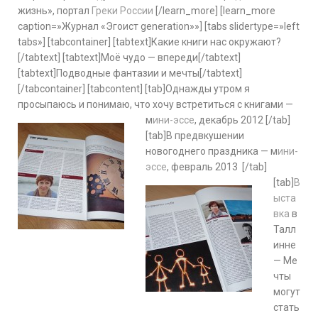
жизнь», портал
Греки России
[/learn_more] [learn_more
caption=»Журнал «Эгоист generation»»] [tabs slidertype=»left
tabs»] [tabcontainer] [tabtext]Какие книги нас окружают?
[/tabtext] [tabtext]Моё чудо — впереди[/tabtext]
[tabtext]Подводные фантазии и мечты[/tabtext]
[/tabcontainer] [tabcontent] [tab]Однажды утром я
просыпаюсь и понимаю, что хочу встретиться с книгами —
м
ини-эссе
, декабрь 2012
[/tab]
[tab]В предвкушении
новогоднего праздника — м
ини-
эссе
, февраль 2013
[/tab]
[tab]
В
ыста
вка
в
Талл
инне
— Ме
чты
могут
стать