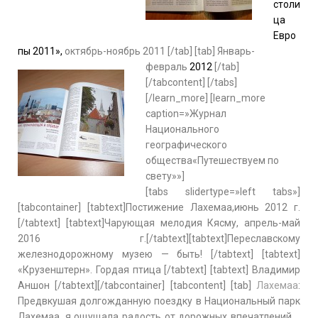
столи
ца
Евро
пы 2011»,
октябрь-ноябрь 2011 [/tab] [tab]
Январь-
февраль
2012
[/tab]
[/tabcontent] [/tabs]
[/learn_more] [learn_more
caption=»Журнал
Национального
географического
общества«Путешествуем по
свету»»]
[tabs slidertype=»left tabs»]
[tabcontainer] [tabtext]Постижение Лахемаа,июнь 2012 г.
[/tabtext] [tabtext]Чарующая мелодия Кясму, апрель-май
2016 г.[/tabtext][tabtext]Переславскому
железнодорожному музею — быть! [/tabtext] [tabtext]
«Крузенштерн». Гордая птица [/tabtext] [tabtext] Владимир
Аншон [/tabtext][/tabcontainer] [tabcontent] [tab]
Лахемаа
:
Предвкушая долгожданную поездку в Национальный парк
Лахемаа, я ощущала радость от дорожных впечатлений…