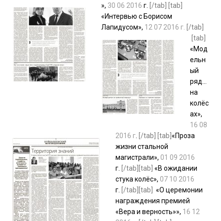
»,
30 06 2016
г.
[/tab] [tab]
«Интервью с Борисом
Лапидусом»,
12 07 2016 г.
[/tab]
[tab]
«Мод
ельн
ый
ряд…
на
колёс
ах»,
16 08
2016 г
.
[/tab] [tab]
«Проза
жизни стальной
магистрали»,
01 09 2016
г.
[/tab][tab]
«В ожидании
стука колёс»,
07 10 2016
г.
[/tab][tab]
«О церемонии
награждения премией
«Вера и верность»»,
16 12