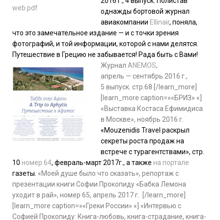
2016 г., 4 выпуск. Полистав
однажды бортовой журнал
авиакомпании
Ellinair
, поняла,
что это замечательное издание — и с точки зрения
фотографий, и той информации, которой с нами делятся.
Путешествие в Грецию не забывается! Рада быть с Вами!
Журнал
ANEMOS
,
апрель — сентябрь 2016 г.,
5 выпуск. стр.68 [/learn_more]
[learn_more caption=»«БРИЗ» «]
«Выставка Костаса Ефимидиса
в Москве», ноябрь 2016 г.
«Mouzenidis Travel раскрыл
секреты роста продаж на
встрече с турагентствами», стр.
10
номер 64
, февраль-март 2017г., а также
на портале
газеты.
«Моей душе было что сказать», репортаж с
презентации книги Софии Прокопиду «Бабка Лемона
уходит в рай», номер 65, апрель 2017 г.
[/learn_more]
[learn_more caption=»«Греки России» «] «Интервью с
Софией Прокопиду: Книга-любовь, книга-страдание, книга-