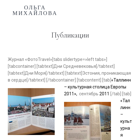
ОЛЬГА
МИХАЙЛОВА
Публикации
Журнал «ФотоTravel»[tabs slidertype=»left tabs»]
[tabcontainer] [tabtext]Дни Средневековья[/tabtext]
[tabtext]Дни Моря[/tabtext] [tabtext]Эстония, проникающая
в сердце[/tabtext] [/tabcontainer] [tabcontent] [tab]
«Таллинн
– культурная столица Европы
2011»,
сентябрь
2011
[/tab] [tab]
«Тал
линн
–
культ
урна
я