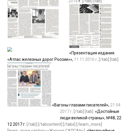
2016
г.
[/tab] [tab]
«Презентация издания
«Атлас железных дорог России»»,
11 11 2016 г
.
[/tab] [tab]
«Вагоны глазами писателей»,
21 04
2017 г
.
[/tab] [tab]
«Достойные
люди великой страны», №48, 22
12 2017 г.
[/tab] [/tabcontent] [/tabs] [/learn_more]
[learn_more caption=»Журнал САПСАН»],
«Неслучайные