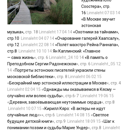
художника Юло
Соостера»,
стр.
16
Linnaleht 07 03 14
«В Москве звучит
эстонская
музыка»,
стр. 18
Linnaleht 17 04 14
«Охотники за тайнами»,
стр.10
Linnaleht 04 07 14
«Очарование галерей Хаапсалу»,
стр.12
Linnaleht 22 08 14
«Полёт маэстро Рейна Раннапа»,
стр.8
Linnaleht 10 10 14
Ян Каплинский: «Главное
— сама жизнь
«, стр. 6
Linnaleht_24 10 1
4
«В память о
Преподобном Сергии Радонежском
«, стр. 6
Linnaleht_05 12
14
«
Портреты эстонских писателей украсили стены
московской библиотеки
«, стр. 8
Linnaleht 06 02 15
«
Бескрайний мир эстонской иллюстрации в Москве
«, стр. 4
Linnaleht 02 04 15
«
Однажды мы оказываемся в Кясму —
случайно или волею судьбы
«, стр.6-7
Linnaleht 19 06 15
«
Деревня, завоёвывающая неутомимые сердца
«, стр.8
Linnaleht 10 07 15
«
Кирилл Кяро: «В актеры не идут
случайные люд
и»», стр.6
Linnaleht 14 08 15
«
Светлое
будущее детской книги
«, стр.9
Linnaleht 18 09 15
«
Шаг к
понимании поэзии и судьбы Марие Ундер
«, стр.8
Linnaleht