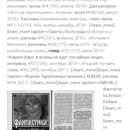
вишнями
«, проза,
№4 (156), апрель 2018
г. Два рассказа:
«
Лето на Смоленщине», «Клякса
«, проза
№08(160), август
2018
г. Рассказы «
Каламаяские сюжеты
«, стихо-проза
№11-12 (163-164), ноябрь-декабрь 2018 г.
[/learn_more]
[learn_more caption=»Газета «Поэтоград»»] «
Встреча у
моря
«, рассказ,
№9 (161), февраль 2015 г.
«
Истории о
Меэлисе
«, рассказы,
№23 (175), июнь 2015 г.
«
Средь
корабельных сосен»
, стихи,
№25 (177), июнь 2015 г.
«Кирилл Кяро: в актёры не идут случайные люди»,
интервью,
№37 (189), сентябрь 2015 г.
«
Редкий случай
«,
стихи,
№42 (299), октябрь 2017 г
. [/learn_more] [learn_more
caption=»Журнал Зарубежные записки»], KUKEKE, рассказ,
№34, 2017 г.
[/learn_more] [learn_more caption=»СМЕНА «]
Фантасти
ка Хелью
Ребане
[/learn_m
ore]
[learn_mo
re