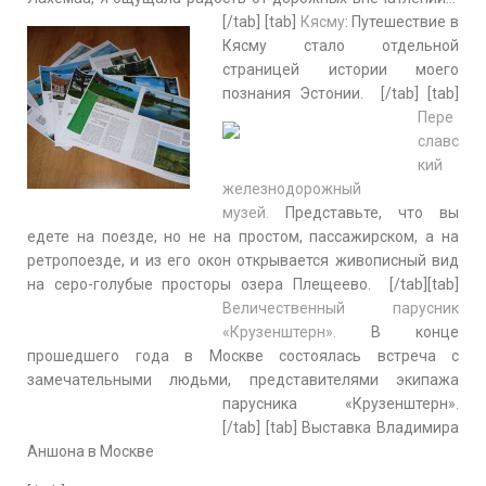
[/tab] [tab]
Кясму
: Путешествие в
Кясму стало отдельной
страницей истории моего
познания Эстонии.
[/tab] [tab]
Пере
славс
кий
железнодорожный
музей.
Представьте, что вы
едете на поезде, но не на простом, пассажирском, а на
ретропоезде, и из его окон открывается живописный вид
на серо-голубые просторы озера Плещеево.
[/tab][tab]
Величественный парусник
«Крузенштерн».
В конце
прошедшего года в Москве состоялась встреча с
замечательными людьми, представителями экипажа
парусника «Крузенштерн».
[/tab] [tab] Выставка Владимира
Аншона в Москве