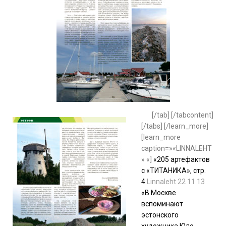
[/tab] [/tabcontent]
[/tabs] [/learn_more]
[learn_more
caption=»«LINNALEHT
» «]
«205 артефактов
с «ТИТАНИКА», стр.
4
Linnaleht 22 11 13
«В Москве
вспоминают
эстонского