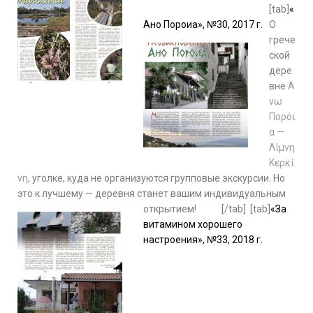
[tab]
«
Ано Пороиа», №30, 2017 г.
О
грече
ской
дере
вне
Ά
νω
Πορόι
α —
Λίμνη
Κερκί
νη
, уголке, куда не организуются групповые экскурсии. Но
это к лучшему — деревня станет вашим индивидуальным
открытием!
[/tab] [tab]
«За
витамином хорошего
настроения», №33, 2018 г.