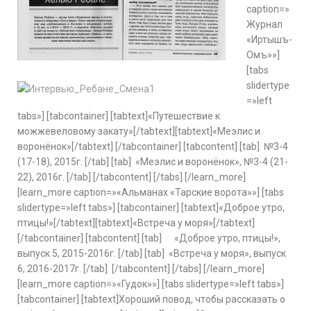
caption=»
Журнал
«Иртышъ-
Омъ»»]
[tabs
slidertype
=»left
tabs»] [tabcontainer] [tabtext]«Путешествие к
можжевеловому закату»[/tabtext][tabtext]«Меэлис и
воронёнок»[/tabtext] [/tabcontainer] [tabcontent] [tab]
№3-4
(17-18), 2015г.
[/tab] [tab]
«Меэлис и воронёнок», №3-4 (21-
22), 2016г.
[/tab] [/tabcontent] [/tabs] [/learn_more]
[learn_more caption=»«Альманах «Тарские ворота»»] [tabs
slidertype=»left tabs»] [tabcontainer] [tabtext]«Доброе утро,
птицы!»[/tabtext][tabtext]«Встреча у моря»[/tabtext]
[/tabcontainer] [tabcontent] [tab]
«Доброе утро, птицы!»,
выпуск 5, 2015-2016г.
[/tab] [tab]
«Встреча у моря», выпуск
6, 2016-2017г.
[/tab] [/tabcontent] [/tabs] [/learn_more]
[learn_more caption=»«Гудок»»] [tabs slidertype=»left tabs»]
[tabcontainer] [tabtext]Хороший повод, чтобы рассказать о