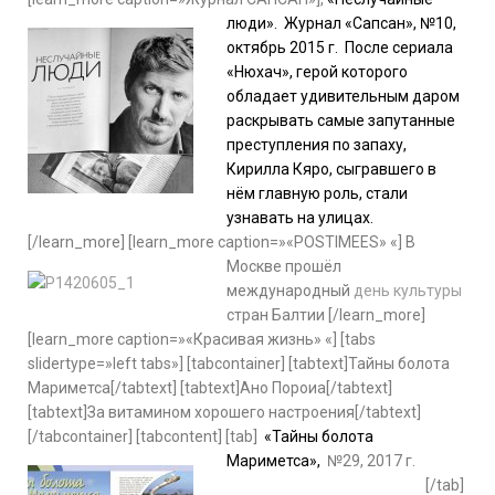
люди». Журнал «Сапсан», №10,
октябрь 2015 г. После сериала
«Нюхач», герой которого
обладает удивительным даром
раскрывать самые запутанные
преступления по запаху,
Кирилла Кяро, сыгравшего в
нём главную роль, стали
узнавать на улицах.
[/learn_more] [learn_more caption=»«POSTIMEES» «]
В
Москве прошёл
международный
день культуры
стран Балтии [/learn_more]
[learn_more caption=»«Красивая жизнь» «] [tabs
slidertype=»left tabs»] [tabcontainer] [tabtext]Тайны болота
Мариметса[/tabtext] [tabtext]Ано Пороиа[/tabtext]
[tabtext]За витамином хорошего настроения[/tabtext]
[/tabcontainer] [tabcontent] [tab]
«Тайны болота
Мариметса»,
№29, 2017 г.
[/tab]