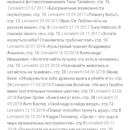
музыка в фотовоспоминаниях Тыну Таливеэ», стр. 16
Linnaleht 07 07 2017
«Безграничные возможности
скульптуры», стр. 10
Linnaleht 15 09 2017
«Плакату быть!»,
стр. 12
Linnaleht 29 09 2017
Ирис Оя: Люблю петь на
русском языке», стр. 8
Linnaleht 27 10 2017
Тыну Найссоо: В
поисках своего «я»», стр. 10
Linnaleht 24 11 2017
«Хотите
коснуться неба? Становитесь трубочистом!», стр. 10
Linnaleht 26 01 2018
«Культурный транзит Владимира
Аншона», стр. 10
Linnaleht 16 03 2018
Александр
Ивашкевич: «Хочется найти лучшее, что есть в человеке»,
стр. 10
Linnaleht 23 03 2018
«Познавайте живопись и
катайтесь на трамвае», стр. 20
Linnaleht 04 05 2018
Эйнар
Вене: «Обнаружьте в себе дракона-врага и убейте его», стр.
24
Linnaleht 11 05 2018
Станислав Антипов: «Не могу пройти
мимо трогательных полевых цветов», стр.10
Linnaleht 22 06
2018
Катрин Эрлих: «Книги могут всё», стр. 28
Linnaleht 21
09 2018
Антс Вахтер: «Свой кадр я найду везде», стр.12
Linnaleht 12 10 2018
«Плакат способен тронуть душу», стр.8
Linnaleht 26 10 2018
Кадри Плоомпуу: «Орган — это чудо в
мире музыкальных инструментов», стр.8
Linnaleht 09 11
2018
«Посмотрите на искусство как на поэзию», стр. 10