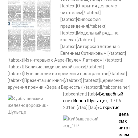
[tabtext]Открытия делаем с
читателем[/tabtext]
[tabtext]Философия
предвидения[/tabtext]
[tabtext]Модельный ряд… на
колёсах[/tabtext]
[tabtext]Авторская встреча с
Евгением Сотниковым [/tabtext]
[tabtext]Из интервью с Ааре-Паулем Латтиком [/tabtext]
[tabtext] Великие люди великой эпохи[/tabtext]
[tabtext]Путешествие во времени и пространстве[/tabtext]
[tabtext]Презентация книги[/tabtext] [tabtext]Церемония
вручения премии «Вера и Верность»[/tabtext][/tabcontainer]
[tabcontent] [tab]
«Волшебный
свет Ивана Шультце»,
17 06
2016г.
[/tab] [tab]
«Открытия
дела
ем с
читат
елем