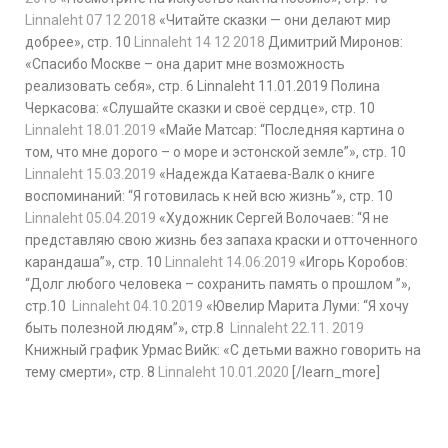
Linnaleht 07 12 2018
«Читайте сказки — они делают мир
добрее», стр. 10
Linnaleht 14 12 2018
Димитрий Миронов:
«Спасибо Москве – она дарит мне возможность
реализовать себя», стр. 6 Linnaleht 11.01.2019 Полина
Черкасова: «Слушайте сказки и своё сердце», стр. 10
Linnaleht 18.01.2019
«Майе Матсар: “Последняя картина о
том, что мне дорого – о море и эстонской земле”», стр. 10
Linnaleht 15.03.2019
«Надежда Катаева-Валк о книге
воспоминаний: “Я готовилась к ней всю жизнь”», стр. 10
Linnaleht 05.04.2019
«Художник Сергей Волочаев: “Я не
представляю свою жизнь без запаха краски и отточенного
карандаша”», стр. 10
Linnaleht 14.06.2019
«Игорь Коробов:
“Долг любого человека – сохранить память о прошлом ”»,
стр.10
Linnaleht 04.10.2019
«Ювелир Марита Луми: “Я хочу
быть полезной людям”», стр.8
Linnaleht 22.11. 2019
Книжный график Урмас Вийк: «С детьми важно говорить на
тему смерти», стр. 8
Linnaleht 10.01.2020
[/learn_more]