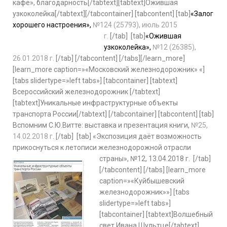
кафе», благодарность[/tabtext][tabtext]Ожившая
узкоколейка[/tabtext][/tabcontainer] [tabcontent] [tab]
«Залог
хорошего настроения»,
№124 (25793), июль 2015
г.
[/tab] [tab]
«Ожившая
узкоколейка»,
№12 (26385),
26.01.2018 г.
[/tab] [/tabcontent] [/tabs][/learn_more]
[learn_more caption=»«Московский железнодорожник» «]
[tabs slidertype=»left tabs»] [tabcontainer] [tabtext]
Всероссийский железнодорожник [/tabtext]
[tabtext]Уникальные инфраструктурные объекты
транспорта России[/tabtext] [/tabcontainer] [tabcontent] [tab]
Вспомним С.Ю.Витте: выставка и презентация книги,
№25,
14.02.2018 г
. [/tab] [tab] «Экспозиция даёт возможность
прикоснуться к летописи железнодорожной отрасли
страны», №12, 13.04.2018 г.
[/tab]
[/tabcontent] [/tabs] [learn_more
caption=»«Куйбышевский
железнодорожник»»] [tabs
slidertype=»left tabs»]
[tabcontainer] [tabtext]Волшебный
свет Ивана Шультце[/tabtext]