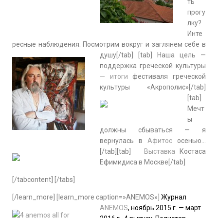
ть
прогу
лку?
Инте
ресные наблюдения. Посмотрим вокруг и заглянем себе в
душу[/tab] [tab]
Наша цель —
поддержка греческой культуры
—
итоги
фестиваля греческой
культуры «Акрополис»[/tab]
[tab]
Мечт
ы
должны сбываться — я
вернулась в
Афитос
осенью…
[/tab][tab]
Выставка
Костаса
Ефимидиса в Москве[/tab]
[/tabcontent] [/tabs]
[/learn_more] [learn_more caption=»ANEMOS»]
Журнал
ANEMOS
, ноябрь 2015 г. — март