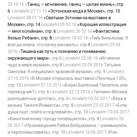
23 10 15
«
Танец — мгновение, танец — целая жизнь», стр.
6
Linnaleht 27 11 15
«Эстонская мода в Москве», стр. 10
Linnaleht 08 01 16
«Святыни Эстонии на выставке в
Москве», стр. 14
Linnaleht 05 02 16
«Хорошая иллюстрация
— многослойная», стр. 6
Linnaleht 26 02 16
«Фантастика
Хелью Ребане», стр. 8
Linnaleht 18 03 16
«Тийу Вильясаар: Я
всегда знала, что начну рисовать», стр.8
Linnaleht 29 04
2016
«
Тишина как путь к познанию и пониманию
окружающего мира
«, стр.6
Linnaleht 22 06 16
«Истинное
чудо в мире музыки», стр.8
Linnaleht 23 09 2016
Татьяна
Смелова: Я специалист красивой музыки», стр. 9
Linnaleht
07 10 2016
«В Москве открылась выставка «Пюхтица-125»,
стр. 12
Linnaleht 21 10 2016
«Борис Балясный. Писатель или
переводчик?», стр. 6
Linnaleht 22 12 2016
«Таллинн-Москва:
разноцветное детство», стр. 6
Linnaleht 03 02 2017
«Вера в
музыку Танеля Йоаметса», стр. 8
Linnaleht 23 02 2017
«Если
душа поет, пойте и подпевайте», стр. 10
Linnaleht 13 04 2017
«Киногеничному городу посвящается», стр. 8
Linnaleht 26
05 2017
«Произведения Рейна Вейдеманна — размышлять
и переосмысливать», стр. 10
Linnaleht 16 06 2017
«Рок-