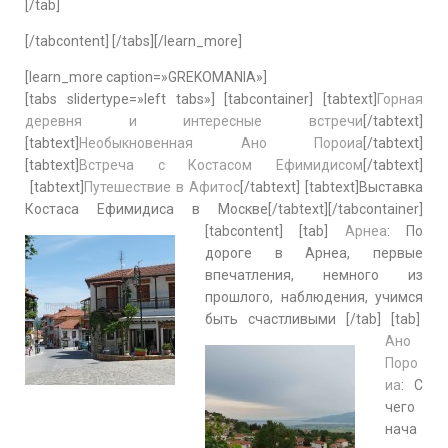
[/tab]
[/tabcontent] [/tabs][/learn_more]
[learn_more caption=»GREKOMANIA»]
[tabs slidertype=»left tabs»] [tabcontainer] [tabtext]
Горная
деревня и интересные встречи
[/tabtext]
[tabtext]
Необыкновенная Ано Пороиа
[/tabtext]
[tabtext]
Встреча с Костасом Ефимидисом
[/tabtext]
[tabtext]
Путешествие в Афитос
[/tabtext] [tabtext]Выставка
Костаса Ефимидиса в Москве[/tabtext][/tabcontainer]
[tabcontent] [tab]
Арнеа
: По
дороге в Арнеа, первые
впечатления, немного из
прошлого, наблюдения, учимся
быть счастливыми [/tab] [tab]
Ано
Поро
иа
: С
чего
нача