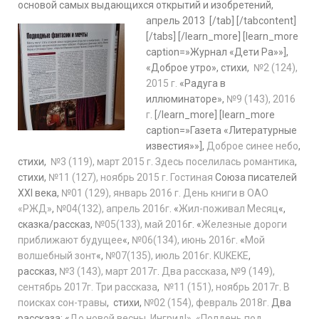
основой самых выдающихся открытий и изобретений,
апрель 2013
[/tab] [/tabcontent]
[/tabs] [/learn_more] [learn_more
caption=»Журнал «Дети Ра»»],
«Доброе утро», стихи,
№2 (124),
2015 г.
«Радуга в
иллюминаторе»,
№9 (143), 2016
г
. [/learn_more] [learn_more
caption=»Газета «Литературные
известия»»],
Доброе синее небо
,
стихи,
№3 (119), март 2015 г
.
Здесь поселилась романтика
,
стихи,
№11 (127), ноябрь 2015 г
.
Гостиная
Союза писателей
XXI века,
№01 (129), январь 2016 г.
День книги в ОАО
«РЖД»
,
№04(132), апрель 2016г
. «
Жил-поживал Месяц
«,
сказка/рассказ,
№05(133), май 2016
г. «
Железные дороги
приближают будущее
«,
№06(134), июнь 2016г
. «
Мой
волшебный зонт
«,
№07(135), июль 2016г
.
KUKEKE
,
рассказ,
№3 (143), март 2017г
.
Два рассказа
,
№9 (149),
сентябрь 2017г.
Три рассказа
,
№11 (151), ноябрь 2017г
.
В
поисках сон-травы
, стихи,
№02 (154), февраль 2018г.
Два
рассказа: «
До новой весны, Ингрид!», «Полдень под