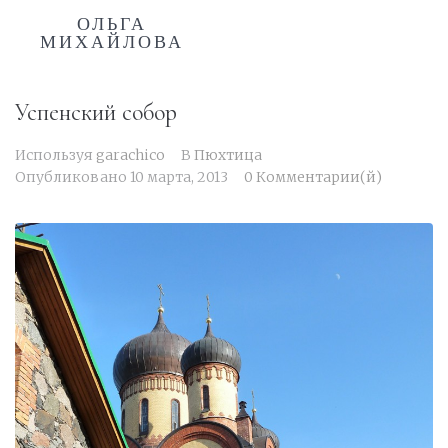
ОЛЬГА
МИХАЙЛОВА
Успенский собор
Используя
garachico
В
Пюхтица
Опубликовано
10 марта, 2013
0 Комментарии(й)