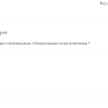
Вку
арий
удет опубликован.
Обязательные поля помечены
*