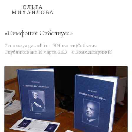
ОЛЬГА
МИХАЙЛОВА
«Симфония Сибелиуса»
Используя
garachico
В
Новости/События
Опубликовано
16 марта, 2013
0 Комментарии(й)