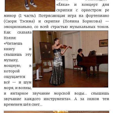
«Ёлка» и концерт для
скрипки с оркестром ре
минор (1 часть). Потрясающая игра на фортепиано
(Саори Тэсима) и скрипке (Полина Борисова) —
эмоционально, со всей страстью музыкальных тонов.
Как сказала
Нэлли:
«Читаешь
книгу и
слышишь эту
музыку,
мощную, в
которой
ощущается
всё — и шум
моря, и волны,
и янтарное звучание морской воды… слышишь
звучание каждого инструмента». А за окном тем
временем шёл снег…