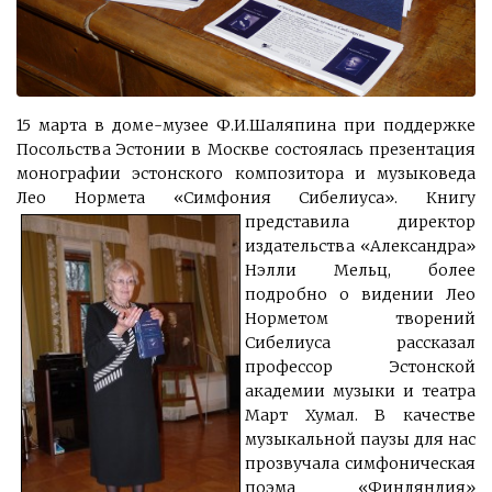
15 марта в доме-музее Ф.И.Шаляпина при поддержке
Посольства Эстонии в Москве состоялась презентация
монографии эстонского композитора и музыковеда
Лео Нормета «Симфония Сибелиуса».
Книгу
представила директор
издательства «Александра»
Нэлли Мельц, более
подробно о видении Лео
Норметом творений
Сибелиуса рассказал
профессор Эстонской
академии музыки и театра
Март Хумал. В качестве
музыкальной паузы для нас
прозвучала симфоническая
поэма «Финляндия»