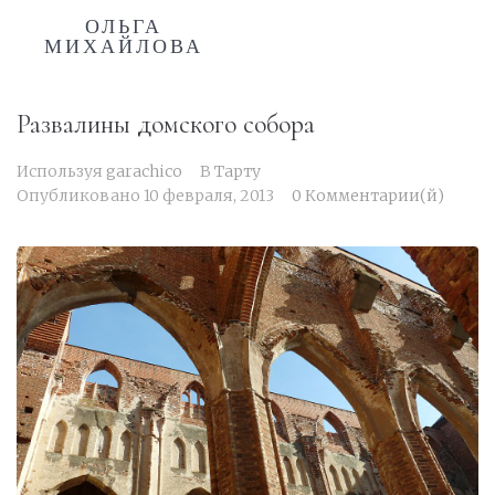
ОЛЬГА
МИХАЙЛОВА
Развалины домского собора
Используя
garachico
В
Тарту
Опубликовано
10 февраля, 2013
0 Комментарии(й)