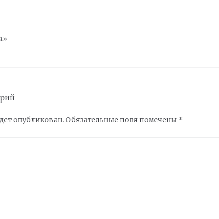
а»
арий
удет опубликован.
Обязательные поля помечены
*