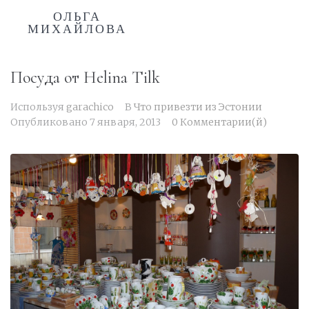
ОЛЬГА
МИХАЙЛОВА
Посуда от Helina Tilk
Используя
garachico
В
Что привезти из Эстонии
Опубликовано
7 января, 2013
0 Комментарии(й)