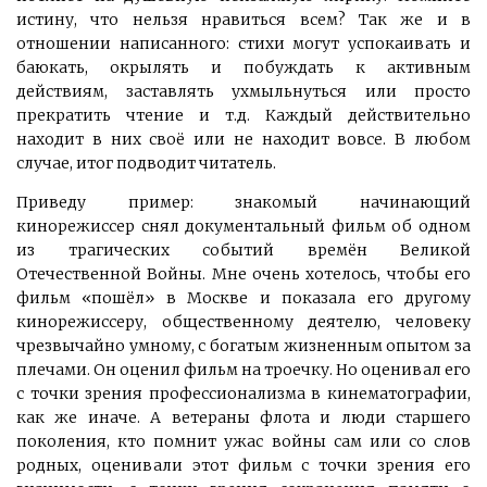
истину, что нельзя нравиться всем? Так же и в
отношении написанного: стихи могут успокаивать и
баюкать, окрылять и побуждать к активным
действиям, заставлять ухмыльнуться или просто
прекратить чтение и т.д. Каждый действительно
находит в них своё или не находит вовсе. В любом
случае, итог подводит читатель.
Приведу пример: знакомый начинающий
кинорежиссер снял документальный фильм об одном
из трагических событий времён Великой
Отечественной Войны. Мне очень хотелось, чтобы его
фильм «пошёл» в Москве и показала его другому
кинорежиссеру, общественному деятелю, человеку
чрезвычайно умному, с богатым жизненным опытом за
плечами. Он оценил фильм на троечку. Но оценивал его
с точки зрения профессионализма в кинематографии,
как же иначе. А ветераны флота и люди старшего
поколения, кто помнит ужас войны сам или со слов
родных, оценивали этот фильм с точки зрения его