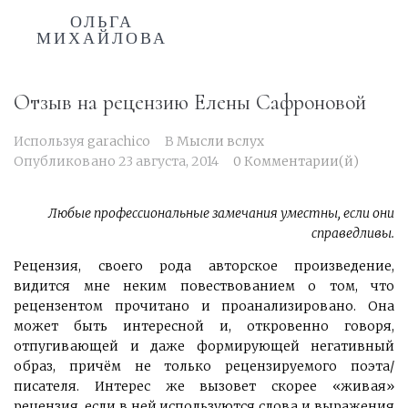
ОЛЬГА
МИХАЙЛОВА
Отзыв на рецензию Елены Сафроновой
Используя
garachico
В
Мысли вслух
Опубликовано
23 августа, 2014
0 Комментарии(й)
Любые профессиональные замечания уместны,
если они
справедливы.
Рецензия, своего рода авторское произведение,
видится мне неким повествованием о том, что
рецензентом прочитано и проанализировано. Она
может быть интересной и, откровенно говоря,
отпугивающей и даже формирующей негативный
образ, причём не только рецензируемого поэта/
писателя. Интерес же вызовет скорее «живая»
рецензия, если в ней используются слова и выражения