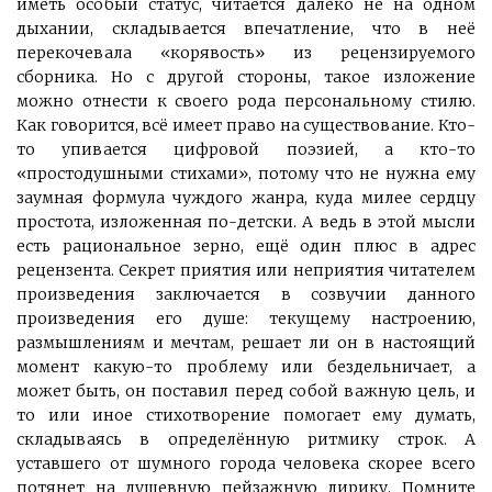
иметь особый статус, читается далеко не на одном
дыхании, складывается впечатление, что в неё
перекочевала «корявость» из рецензируемого
сборника. Но с другой стороны, такое изложение
можно отнести к своего рода персональному стилю.
Как говорится, всё имеет право на существование. Кто-
то упивается цифровой поэзией, а кто-то
«простодушными стихами», потому что не нужна ему
заумная формула чуждого жанра, куда милее сердцу
простота, изложенная по-детски. А ведь в этой мысли
есть рациональное зерно, ещё один плюс в адрес
рецензента. Секрет приятия или неприятия читателем
произведения заключается в созвучии данного
произведения его душе: текущему настроению,
размышлениям и мечтам, решает ли он в настоящий
момент какую-то проблему или бездельничает, а
может быть, он поставил перед собой важную цель, и
то или иное стихотворение помогает ему думать,
складываясь в определённую ритмику строк. А
уставшего от шумного города человека скорее всего
потянет на душевную пейзажную лирику. Помните