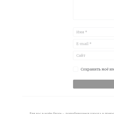
Сохранить моё им
Для вас в моём блоге – полюбившиеся города и приро