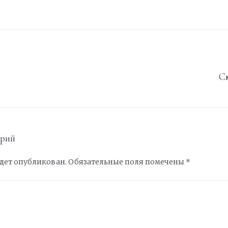
С
арий
удет опубликован.
Обязательные поля помечены
*