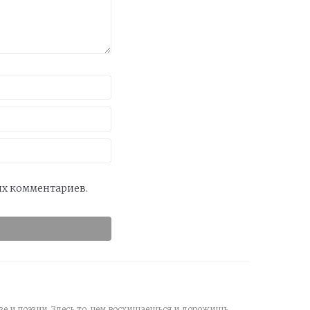
оих комментариев.
зе и поэзии. Здесь то, чем восхищаешься и дорожишь.