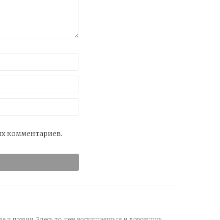
оих комментариев.
зе и поэзии. Здесь то, чем восхищаешься и дорожишь.