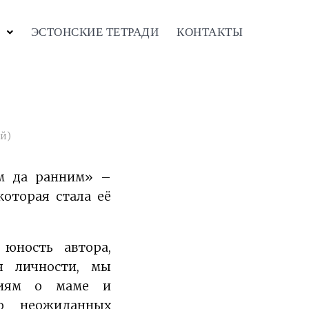
ЭСТОНСКИЕ ТЕТРАДИ
КОНТАКТЫ
й)
м да ранним» –
оторая стала её
юность автора,
я личности, мы
ниям о маме и
о неожиданных