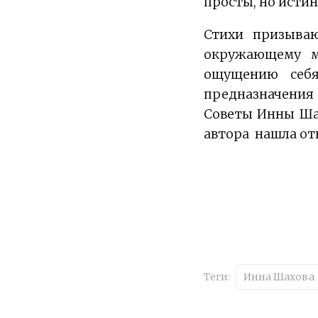
просты, но истин
Стихи призыва
окружающему м
ощущению себя
предназначения
Советы Инны Шах
автора нашла отк
Теги:
Инна Шахова