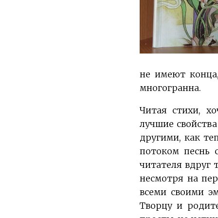
не имеют конца,
многогранна.
Читая стихи, х
лучшие свойства
другими, как те
потоком песнь с
читателя вдруг 
несмотря на пе
всеми своими э
Творцу и родит