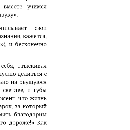
 вместе учимся
науку».
писывает свои
знания, кажется,
»), и бесконечно
себя, отыскивая
нужно делиться с
льно на рвущуюся
 светлее, и губы
омент, что жизнь
рок, за который
быть благодарны
го дороже!» Как