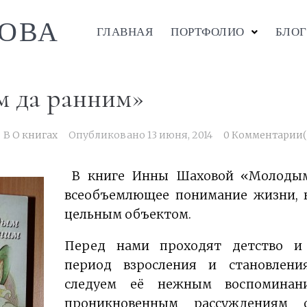
ОВА
ГЛАВНАЯ
ПОРТФОЛИО
БЛОГ
 да ранним»
В
О книгах
Опубликовано
13 июня, 2014
0 Комментарии(
В книге Инны Шаховой «Молоды
всеобъемлющее понимание жизни, к
цельным объектом.
Перед нами проходят детство и 
период взросления и становлени
следуем её нежным воспомина
проникновенным рассуждениям 