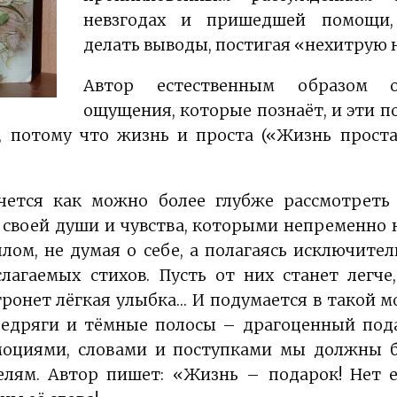
невзгодах и пришедшей помощи,
делать выводы, постигая «нехитрую 
Автор естественным образом о
ощущения, которые познаёт, и эти по
 потому что жизнь и проста («Жизнь проста
очется как можно более глубже рассмотреть 
 своей души и чувства, которыми непременно 
плом, не думая о себе, а полагаясь исключите
лагаемых стихов. Пусть от них станет легче,
тронет лёгкая улыбка… И подумается в такой м
редряги и тёмные полосы – драгоценный пода
моциями, словами и поступками мы должны 
елям. Автор пишет: «Жизнь – подарок! Нет е