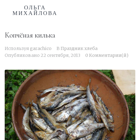
ОЛЬГА
МИХАЙЛОВА
Копчёная килька
Используя
garachico
В
Праздник хлеба
Опубликовано
22 сентября, 2013
0 Комментарии(й)